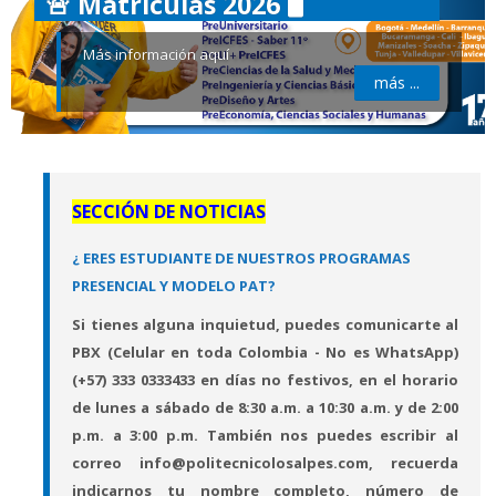
🚨 Matrículas 2026 🖥️
Ciclos
Más información aquí
más ...
PreU Virtual
PreSaber 11° Virtual
SECCIÓN DE NOTICIAS
Otros Servicios
¿ ERES ESTUDIANTE DE NUESTROS PROGRAMAS
PRESENCIAL Y MODELO PAT?
Si tienes alguna inquietud, puedes comunicarte al
PBX (Celular en toda Colombia - No es WhatsApp)
(+57) 333 0333433 en días no festivos, en el horario
de lunes a sábado de 8:30 a.m. a 10:30 a.m. y de 2:00
p.m. a 3:00 p.m. También nos puedes escribir a
l
correo info@politecnicolosalpes.com, recuerda
indicarnos tu nombre completo, número de